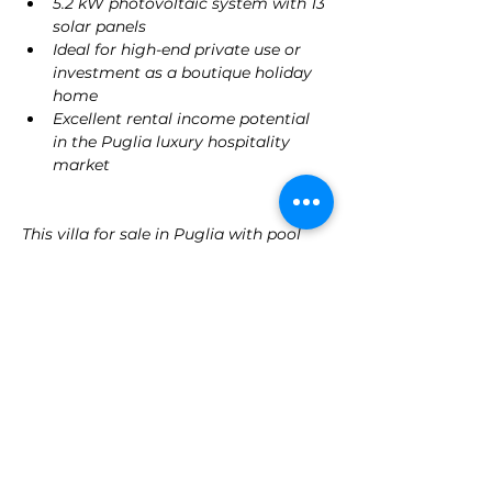
5.2 kW photovoltaic system with 13 
solar panels
Ideal for high-end private use or 
investment as a boutique holiday 
home
Excellent rental income potential 
in the Puglia luxury hospitality 
market
This villa for sale in Puglia with pool 
and olive grove is a rare gem for 
discerning international buyers 
looking for charm, privacy, and long-
term value in the heart of Valle d’Itria—
one of Southern Italy’s most desirable 
destinations.
Property Details
Property Type
Size