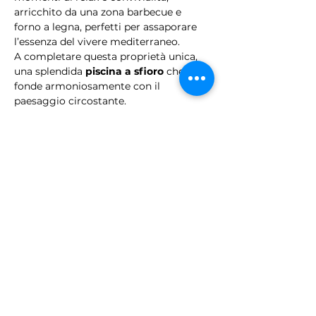
arricchito da una zona barbecue e 
forno a legna, perfetti per assaporare 
l’essenza del vivere mediterraneo.
A completare questa proprietà unica, 
una splendida 
piscina a sfioro
 che si 
fonde armoniosamente con il 
paesaggio circostante.
Ulteriore valore aggiunto è la 
possibilità di 
ampliamento 
dell’immobile
, offrendo nuove 
opportunità di sviluppo e 
personalizzazione.
Una residenza dal carattere unico, 
pensata per chi desidera vivere la 
Puglia più autentica o per chi cerca un 
investimento esclusivo ad alta 
redditività in uno dei territori più 
ambiti del panorama immobiliare 
italiano.