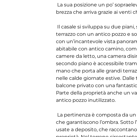
 La sua posizione un po’ sopraelevata garantisce una vista mare e riceve la 
brezza che arriva grazie ai venti
 Il casale si sviluppa su due piani, si accede all’abitazione tramite un grande 
terrazzo con un antico pozzo e so
con un’incantevole vista panoram
abitabile con antico camino, come 
camere da letto, una camera dis
secondo piano è accessibile trami
mano che porta alle grandi terraz
nelle calde giornate estive. Dall
balcone privato con una fantastic
Parte della proprietà anche un v
antico pozzo inutilizzato.
 La pertinenza è composta da un giardino arricchito da piante ornamentali 
che garantiscono l’ombra. Sotto l
usate a deposito, che raccontano 
proprietà. Nel terreno circostante