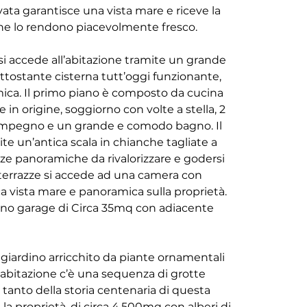
 che lo rendono piacevolmente fresco.
ttostante cisterna tutt’oggi funzionante, 
ica. Il primo piano è composto da cucina 
in origine, soggiorno con volte a stella, 2 
impegno e un grande e comodo bagno. Il 
te un’antica scala in chianche tagliate a 
ze panoramiche da rivalorizzare e godersi 
e terrazze si accede ad una camera con 
a vista mare e panoramica sulla proprietà. 
ano garage di Circa 35mq con adiacente 
’abitazione c’è una sequenza di grotte 
tanto della storia centenaria di questa 
 la proprietà, di circa 4.500mq con alberi di 