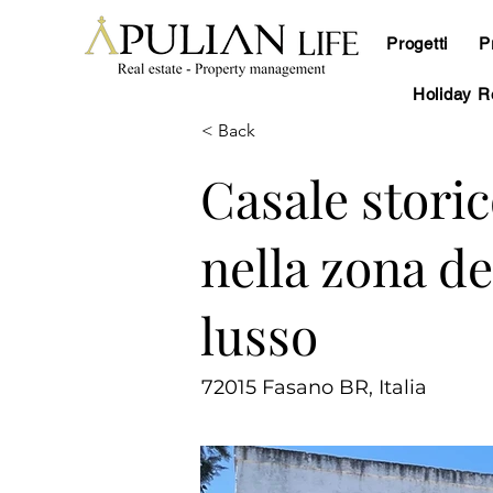
Progetti
P
Holiday R
< Back
Casale storic
nella zona de
lusso
72015 Fasano BR, Italia