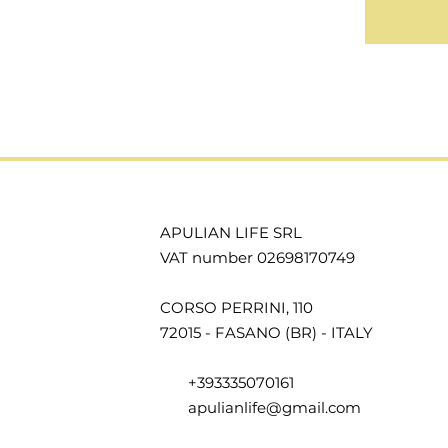
APULIAN LIFE SRL
VAT number 02698170749
CORSO PERRINI, 110
72015 - FASANO (BR) - ITALY
+393335070161
apulianlife@gmail.com