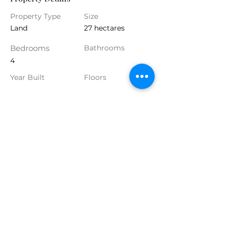
Property Type
Size
Land
27 hectares
Bedrooms
Bathrooms
4
Year Built
Floors
Property Location
Strada Comunale Pignatta
Pettolecchia, Fasano, BR, Italia